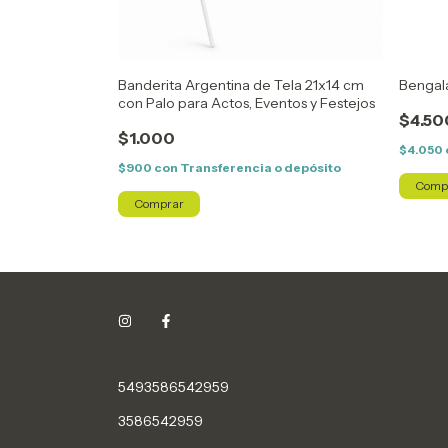
ande y Rayada
Banderita Argentina de Tela 21x14 cm
Bengal
con Palo para Actos, Eventos y Festejos
$4.50
$1.000
$4.050
o depósito
$900
con
Transferencia o depósito
5493586542959
3586542959