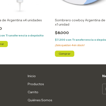
a de Argentina x4 unidades
Sombrero cowboy Argentina de 
x1 unidad
0
$8.000
con
Transferencia o depósito
$7.200
con
Transferencia o depós
¡Solo quedan
4
en stock!
Inicio
Ne
Productos
Carrito
Quiénes Somos