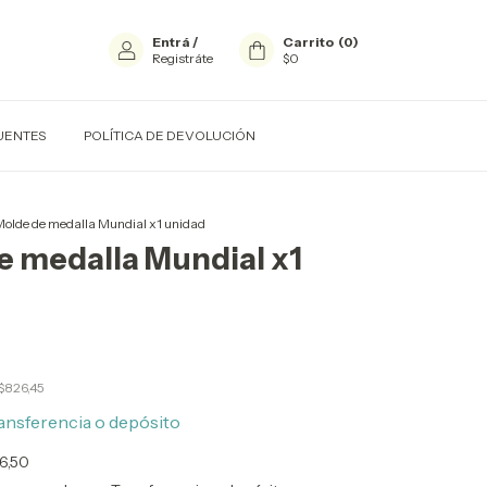
Entrá
/
Carrito
(
0
)
Registráte
$0
UENTES
POLÍTICA DE DEVOLUCIÓN
olde de medalla Mundial x1 unidad
e medalla Mundial x1
$826,45
ansferencia o depósito
6,50