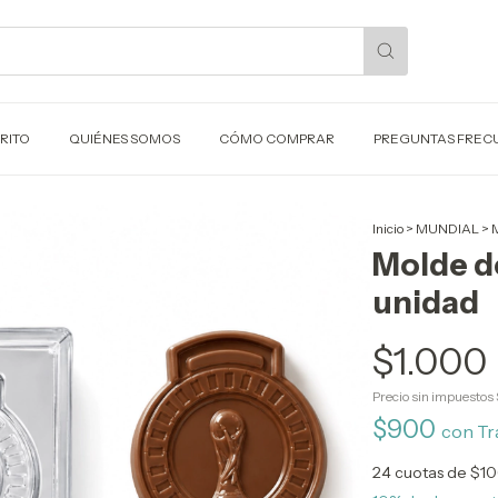
RITO
QUIÉNES SOMOS
CÓMO COMPRAR
PREGUNTAS FREC
Inicio
>
MUNDIAL
>
M
Molde d
unidad
$1.000
Precio sin impuestos
$900
con
Tr
24
cuotas de
$10