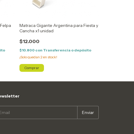
Felpa
Matraca Gigante Argentina para Fiesta y
Copa del Mundia
Cancha x1 unidad
unidad
$12.000
$2.000
ito
$10.800
con
Transferencia o depósito
$1.800
con
Tran
¡Solo quedan
2
en stock!
wsletter