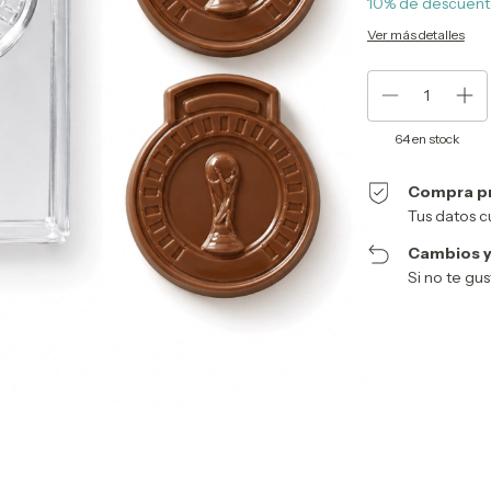
10% de descuen
Ver más detalles
64
en stock
Compra p
Tus datos c
Cambios y
Si no te gu