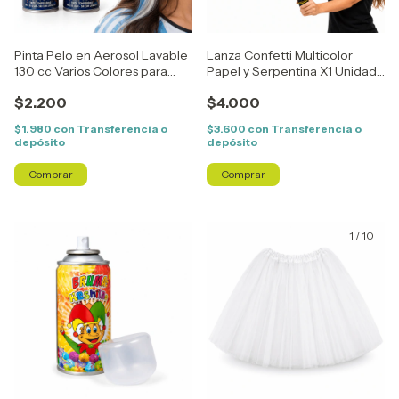
Pinta Pelo en Aerosol Lavable
Lanza Confetti Multicolor
130 cc Varios Colores para
Papel y Serpentina X1 Unidad
Fiestas y Cotillón
40 cm
$2.200
$4.000
$1.980
con
Transferencia o
$3.600
con
Transferencia o
depósito
depósito
Comprar
1
/
10