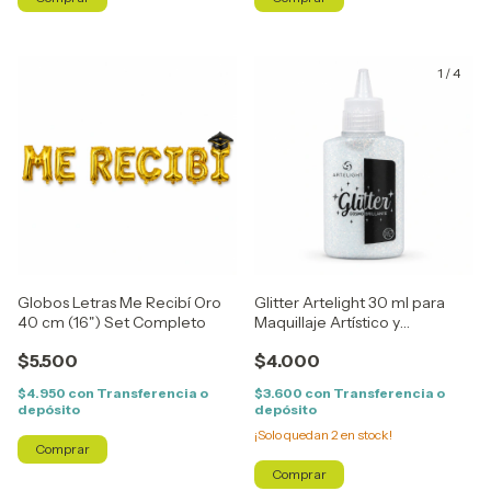
1
/
4
Globos Letras Me Recibí Oro
Glitter Artelight 30 ml para
40 cm (16") Set Completo
Maquillaje Artístico y
Manualidades
$5.500
$4.000
$4.950
con
Transferencia o
$3.600
con
Transferencia o
depósito
depósito
¡Solo quedan
2
en stock!
Comprar