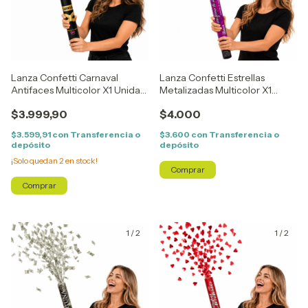
Lanza Confetti Carnaval
Lanza Confetti Estrellas
Antifaces Multicolor X1 Unidad
Metalizadas Multicolor X1
30 cm
Unidad 40 cm
$3.999,90
$4.000
$3.599,91
con
Transferencia o
$3.600
con
Transferencia o
depósito
depósito
¡Solo quedan
2
en stock!
1
/
2
1
/
2