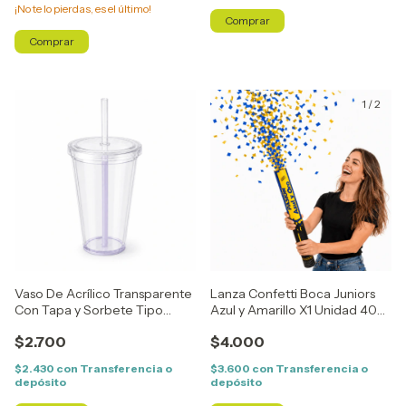
¡No te lo pierdas, es el último!
Comprar
1
/
2
Vaso De Acrílico Transparente
Lanza Confetti Boca Juniors
Con Tapa y Sorbete Tipo
Azul y Amarillo X1 Unidad 40
Starbucks x1 Unidad
cm
$2.700
$4.000
$2.430
con
Transferencia o
$3.600
con
Transferencia o
depósito
depósito