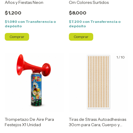
Años y Fiestas Neon
Cm Colores Surtidos
$1.200
$8.000
$1.080
con
Transferencia o
$7.200
con
Transferencia o
depósito
depósito
Comprar
Comprar
1
/
10
Trompetazo De Aire Para
Tiras de Strass Autoadhesivas
Festejos X1 Unidad
30cm para Cara, Cuerpo y
Manualidades