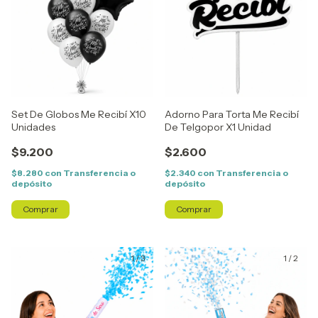
Set De Globos Me Recibí X10
Adorno Para Torta Me Recibí
Unidades
De Telgopor X1 Unidad
$9.200
$2.600
$8.280
con
Transferencia o
$2.340
con
Transferencia o
depósito
depósito
1
/
3
1
/
2