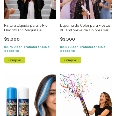
Pintura Líquida para la Piel
Espuma de Color para Fiestas
Flúo 250 cc Maquillaje
360 ml Nieve de Colores para
Corporal Neon para Fiestas
Carnaval y Cotillón
$3.000
$3.300
$2.700
con
Transferencia o
$2.970
con
Transferencia o
depósito
depósito
Comprar
Comprar
1
/
10
1
/
2