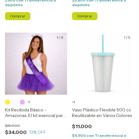
$900
con
Transferencia o
$3.600
con
Transferencia o
depósito
depósito
1
/
9
1
/
5
+3
+4
Kit Recibida Básico -
Vaso Plástico Flexible 500 cc
Amazonas. El kit esencial para
Reutilizable en Varios Colores
festejar tu logro
$39.000
$11.000
$34.000
13
% OFF
$9.900
con
Transferencia o