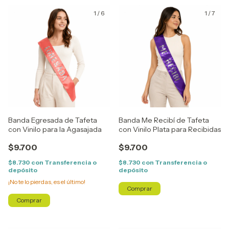
1
/
6
1
/
7
Banda Egresada de Tafeta
Banda Me Recibí de Tafeta
con Vinilo para la Agasajada
con Vinilo Plata para Recibidas
$9.700
$9.700
$8.730
con
Transferencia o
$8.730
con
Transferencia o
depósito
depósito
¡No te lo pierdas, es el último!
Comprar
Comprar