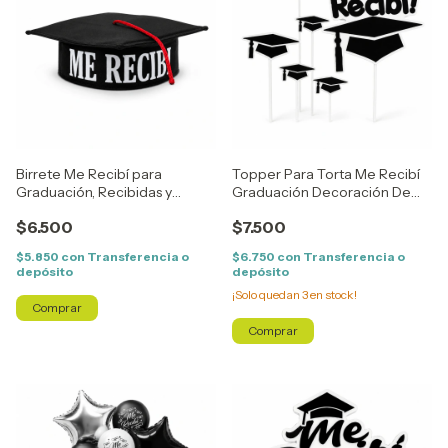
Birrete Me Recibí para
Topper Para Torta Me Recibí
Graduación, Recibidas y
Graduación Decoración De
Festejos de Egresados
Torta x6 Unidades
$6.500
$7.500
$5.850
con
Transferencia o
$6.750
con
Transferencia o
depósito
depósito
¡Solo quedan
3
en stock!