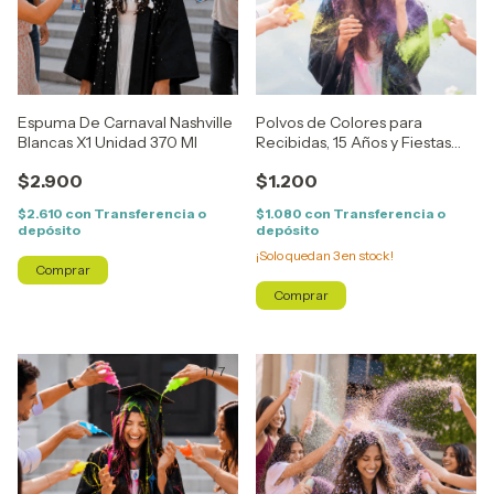
Espuma De Carnaval Nashville
Polvos de Colores para
Blancas X1 Unidad 370 Ml
Recibidas, 15 Años y Fiestas
Color
$2.900
$1.200
$2.610
con
Transferencia o
$1.080
con
Transferencia o
depósito
depósito
¡Solo quedan
3
en stock!
Comprar
1
/
7
1
/
6