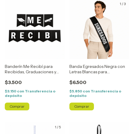
1
/
3
Banderín Me Recibí para
Banda Egresados Negra con
Recibidas, Graduaciones y
Letras Blancas para
Fiestas de Egresados
Graduación y Festejos
$3.500
$6.500
$3.150
con
Transferencia o
$5.850
con
Transferencia o
depósito
depósito
1
/
5