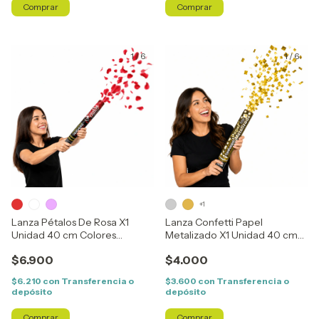
1
/
6
1
/
6
+1
Lanza Pétalos De Rosa X1
Lanza Confetti Papel
Unidad 40 cm Colores
Metalizado X1 Unidad 40 cm
Surtidos
Colores Surtidos
$6.900
$4.000
$6.210
con
Transferencia o
$3.600
con
Transferencia o
depósito
depósito
Comprar
Comprar