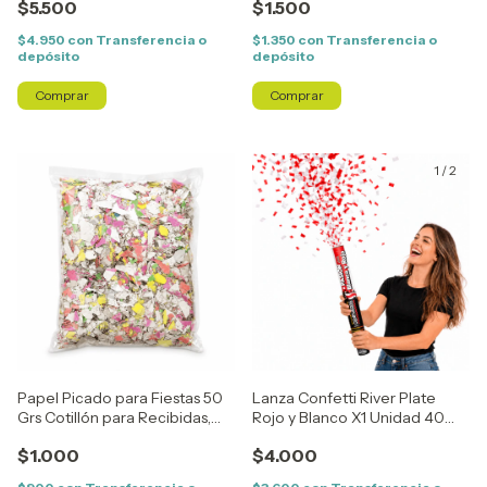
$5.500
$1.500
$4.950
con
Transferencia o
$1.350
con
Transferencia o
depósito
depósito
Comprar
1
/
2
Papel Picado para Fiestas 50
Lanza Confetti River Plate
Grs Cotillón para Recibidas,
Rojo y Blanco X1 Unidad 40
Cumpleaños y Eventos
cm
$1.000
$4.000