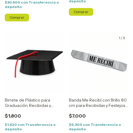
depósito
$30.600
con
Transferencia o
depósito
Comprar
Comprar
1
/
3
Birrete de Plástico para
Banda Me Recibí con Brillo 80
Graduación, Recibidas y
cm para Recibidas y Festejos
Festejos de Egresados
de Graduación
$1.800
$7.000
$1.620
con
Transferencia o
$6.300
con
Transferencia o
depósito
depósito