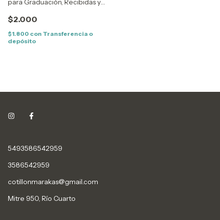
para Graduación, Recibidas y
Festejos de Egresados
$2.000
$1.800
con
Transferencia o
depósito
5493586542959
3586542959
cotillonmarakas@gmail.com
Mitre 950, Río Cuarto