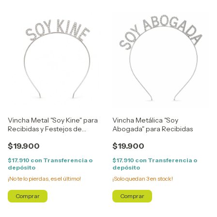
Vincha Metal "Soy Kine" para
Vincha Metálica "Soy
Recibidas y Festejos de
Abogada" para Recibidas
Kinesiología
$19.900
$19.900
$17.910
con
Transferencia o
$17.910
con
Transferencia o
depósito
depósito
¡No te lo pierdas, es el último!
¡Solo quedan
3
en stock!