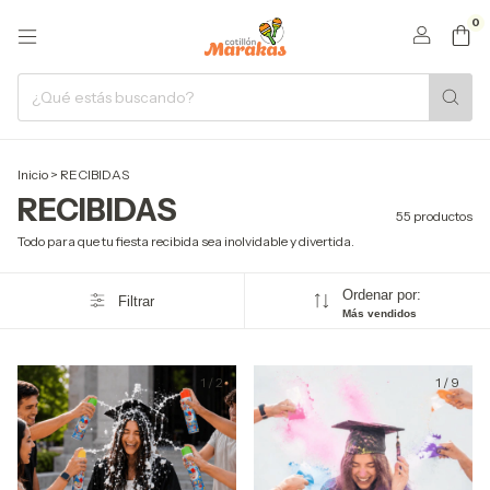
0
Inicio
>
RECIBIDAS
RECIBIDAS
55 productos
Todo para que tu fiesta recibida sea inolvidable y divertida.
Ordenar por:
Filtrar
Más vendidos
1
/
2
1
/
9