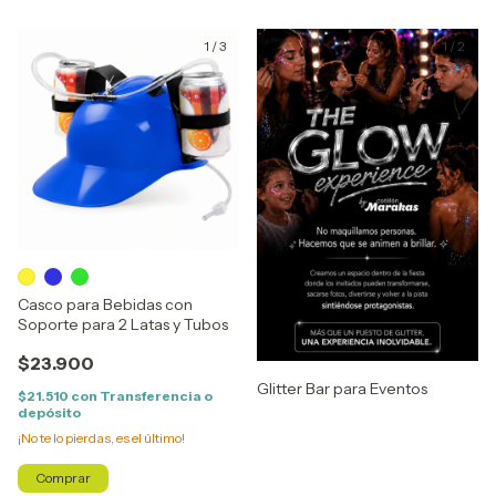
1
/
3
1
/
2
Casco para Bebidas con
Soporte para 2 Latas y Tubos
$23.900
Glitter Bar para Eventos
$21.510
con
Transferencia o
depósito
¡No te lo pierdas, es el último!
Comprar