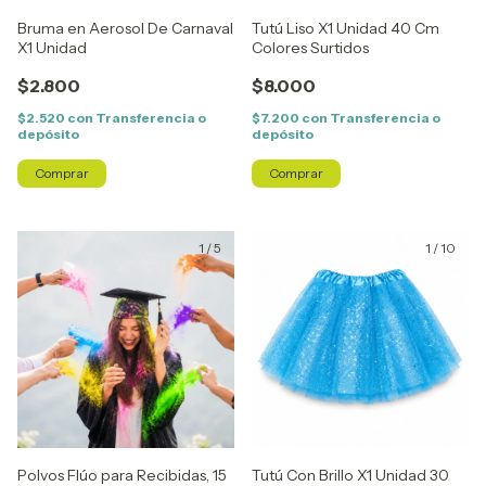
Bruma en Aerosol De Carnaval
Tutú Liso X1 Unidad 40 Cm
X1 Unidad
Colores Surtidos
$2.800
$8.000
$2.520
con
Transferencia o
$7.200
con
Transferencia o
depósito
depósito
Comprar
1
/
5
1
/
10
Polvos Flúo para Recibidas, 15
Tutú Con Brillo X1 Unidad 30