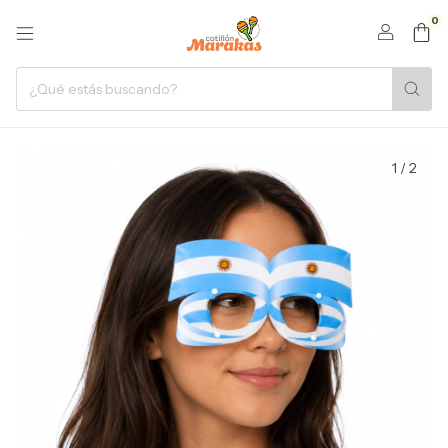
0
1
/
2