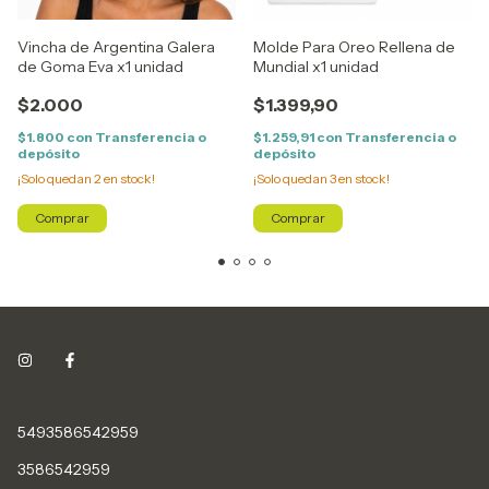
Vincha de Argentina Galera
Molde Para Oreo Rellena de
de Goma Eva x1 unidad
Mundial x1 unidad
$2.000
$1.399,90
$1.800
con
Transferencia o
$1.259,91
con
Transferencia o
depósito
depósito
¡Solo quedan
2
en stock!
¡Solo quedan
3
en stock!
5493586542959
3586542959