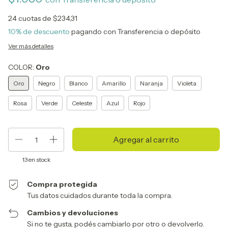
24
cuotas de
$234,31
10% de descuento
pagando con Transferencia o depósito
Ver más detalles
COLOR:
Oro
Oro
Negro
Blanco
Amarillo
Naranja
Violeta
Rosa
Verde
Celeste
Azul
Rojo
13
en stock
Compra protegida
Tus datos cuidados durante toda la compra.
Cambios y devoluciones
Si no te gusta, podés cambiarlo por otro o devolverlo.