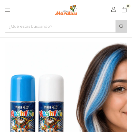
0
1
/
12