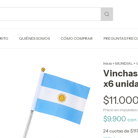
RITO
QUIÉNES SOMOS
CÓMO COMPRAR
PREGUNTAS FREC
Inicio
>
MUNDIAL
>
V
Vinchas
x6 unid
$11.00
Precio sin impuestos
$9.900
con
24
cuotas de
$1.1