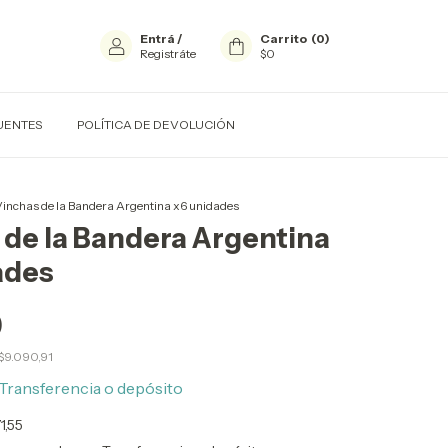
Entrá
/
Carrito
(
0
)
Registráte
$0
UENTES
POLÍTICA DE DEVOLUCIÓN
inchas de la Bandera Argentina x6 unidades
 de la Bandera Argentina
ades
0
$9.090,91
Transferencia o depósito
71,55