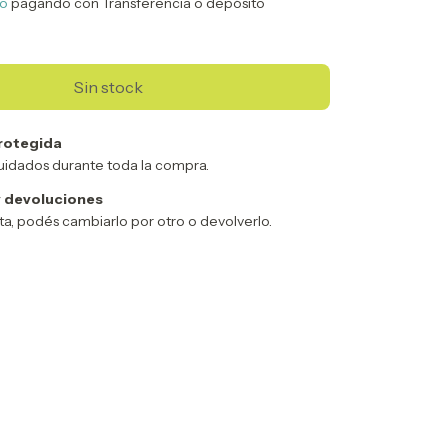
to
pagando con Transferencia o depósito
rotegida
uidados durante toda la compra.
 devoluciones
sta, podés cambiarlo por otro o devolverlo.