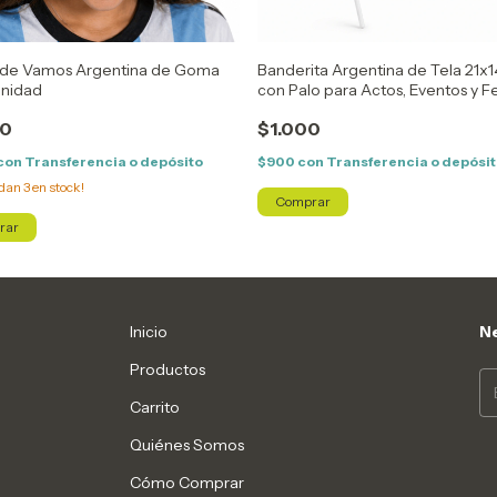
 de Vamos Argentina de Goma
Banderita Argentina de Tela 21x
unidad
con Palo para Actos, Eventos y F
00
$1.000
con
Transferencia o depósito
$900
con
Transferencia o depósi
edan
3
en stock!
Inicio
Ne
Productos
Carrito
Quiénes Somos
Cómo Comprar