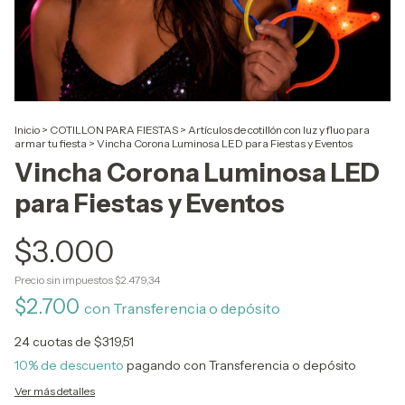
Inicio
>
COTILLON PARA FIESTAS
>
Artículos de cotillón con luz y fluo para
armar tu fiesta
>
Vincha Corona Luminosa LED para Fiestas y Eventos
Vincha Corona Luminosa LED
para Fiestas y Eventos
$3.000
Precio sin impuestos
$2.479,34
$2.700
con
Transferencia o depósito
24
cuotas de
$319,51
10% de descuento
pagando con Transferencia o depósito
Ver más detalles