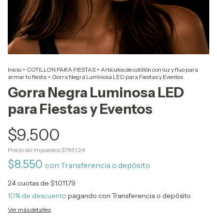
Inicio
>
COTILLON PARA FIESTAS
>
Artículos de cotillón con luz y fluo para
armar tu fiesta
>
Gorra Negra Luminosa LED para Fiestas y Eventos
Gorra Negra Luminosa LED
para Fiestas y Eventos
$9.500
Precio sin impuestos
$7.851,24
$8.550
con
Transferencia o depósito
24
cuotas de
$1.011,79
10% de descuento
pagando con Transferencia o depósito
Ver más detalles