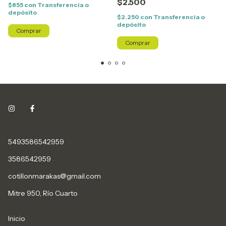
$2.500
$855
con
Transferencia o
depósito
$2.250
con
Transferencia o
depósito
Comprar
5493586542959
3586542959
cotillonmarakas@gmail.com
Mitre 950, Río Cuarto
Inicio