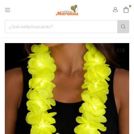
0
1
/
2