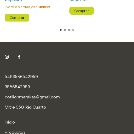
¡No te lo pierdas, es el último!
5493586542959
3586542959
cotillonmarakas@gmail.com
Mitre 950, Río Cuarto
Inicio
Productos