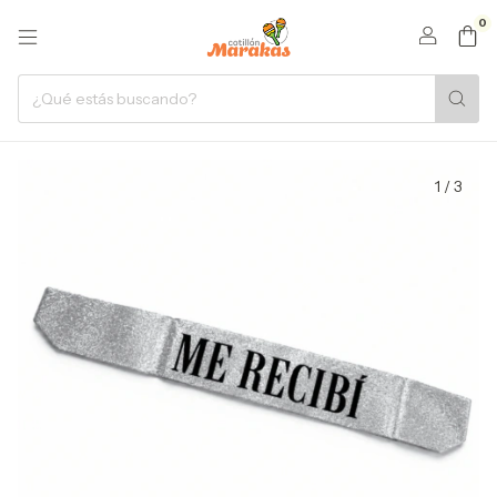
0
1
/
3