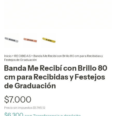
Inicio
>
RECIBIDAS
>
Banda Me Recibí con Brillo 80 cm para Recibidas y
Festejos de Graduación
Banda Me Recibí con Brillo 80
cm para Recibidas y Festejos
de Graduación
$7.000
Precio sin impuestos
$5.785,12
$6.300
con
Transferencia o depósito